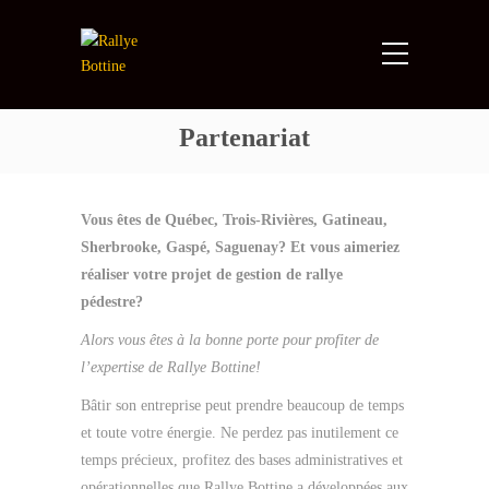
Partenariat
Vous êtes de Québec, Trois-Rivières, Gatineau,
Sherbrooke, Gaspé, Saguenay? Et vous aimeriez
réaliser votre projet de gestion de rallye
pédestre?
Alors vous êtes à la bonne porte pour profiter de
l’expertise de Rallye Bottine!
Bâtir son entreprise peut prendre beaucoup de temps
et toute votre énergie. Ne perdez pas inutilement ce
temps précieux, profitez des bases administratives et
opérationnelles que Rallye Bottine a développées aux