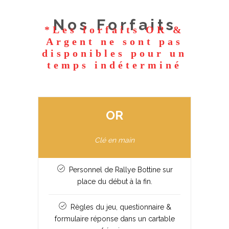
Nos Forfaits
*Les forfaits OR &
Argent ne sont pas
disponibles pour un
temps indéterminé
OR
Clé en main
Personnel de Rallye Bottine sur
place du début à la fin.
Règles du jeu, questionnaire &
formulaire réponse dans un cartable