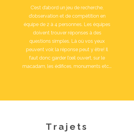
C’est d’abord un jeu de recherche,
d’observation et de compétition en
équipe de 2 à 4 personnes. Les équipes
doivent trouver réponses à des
questions simples. Là où vos yeux
peuvent voir, la réponse peut y être! Il
faut donc garder l’œil ouvert, sur le
macadam, les édifices, monuments etc...
Trajets