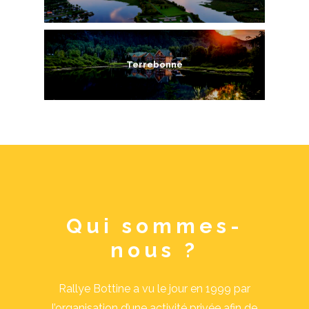
Terrebonne
Qui sommes-
nous ?
Rallye Bottine a vu le jour en 1999 par
l’organisation d’une activité privée afin de